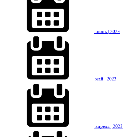
июнь
| 2023
май
| 2023
апрель
| 2023